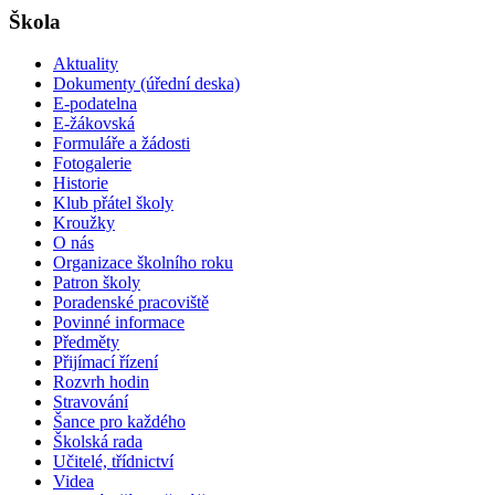
Škola
Aktuality
Dokumenty (úřední deska)
E-podatelna
E-žákovská
Formuláře a žádosti
Fotogalerie
Historie
Klub přátel školy
Kroužky
O nás
Organizace školního roku
Patron školy
Poradenské pracoviště
Povinné informace
Předměty
Přijímací řízení
Rozvrh hodin
Stravování
Šance pro každého
Školská rada
Učitelé, třídnictví
Videa