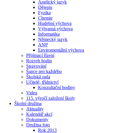
Anglický jazyk
Dějepis
Fyzika
Chemie
Hudební výchova
Výtvarná výchova
Informatika
Německý jazyk
ANP
Enviromentální výchova
Přijímací řízení
Rozvrh hodin
Stravování
Šance pro každého
Školská rada
Učitelé, třídnictví
Konzultační hodiny
Videa
115. výročí založení školy
Školní družina
Aktuality
Kalendář akcí
Dokumenty
Družina foto
Rok 2013