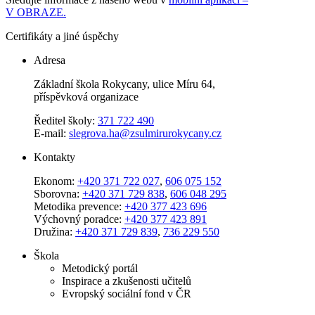
V OBRAZE.
Certifikáty a jiné úspěchy
Adresa
Základní škola Rokycany, ulice Míru 64,
příspěvková organizace
Ředitel školy:
371 722 490
E-mail:
slegrova.ha@zsulmirurokycany.cz
Kontakty
Ekonom:
+420 371 722 027
,
606 075 152
Sborovna:
+420 371 729 838
,
606 048 295
Metodika prevence:
+420 377 423 696
Výchovný poradce:
+420 377 423 891
Družina:
+420 371 729 839
,
736 229 550
Škola
Metodický portál
Inspirace a zkušenosti učitelů
Evropský sociální fond v ČR