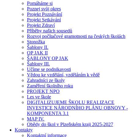
Pomáháme si
Poznej svůj okres
Projekt Poznávání
Projekt Setkávání
Projekt Zdraví
Příběhy našich sousedů
Rozvoj počítačové gramotnosti na českých školách
Stonožka
Šablony II.
OP JAK II
ŠABLONY OP JAK
Šablony III.
Učíme se podnikavosti
Vědou ke vzdělání, vzděláním k vědě
Zahradníci ze školy
Zaměření školního roku
PROJEKT NPO
Les ve škole
DIGITALIZUJEME ŠKOLU REALIZACE
INVESTICE NÁRODNÍHO PLÁNU OBNOVY -
KOMPONENTA 3.1
MAP IV.
Obědy do škol v Plzeňském kraji 2025-2027
Kontakty
Kontaktní informace