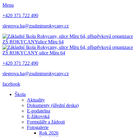
Menu
+420 371 722 490
slegrova.ha@zsulmirurokycany.cz
ZŠ ROKYCANY
ulice Míru 64
ZŠ ROKYCANY
ulice Míru 64
+420 371 722 490
slegrova.ha@zsulmirurokycany.cz
facebook
Škola
Aktuality
Dokumenty (úřední deska)
E-podatelna
E-žákovská
Formuláře a žádosti
Fotogalerie
Rok 2026