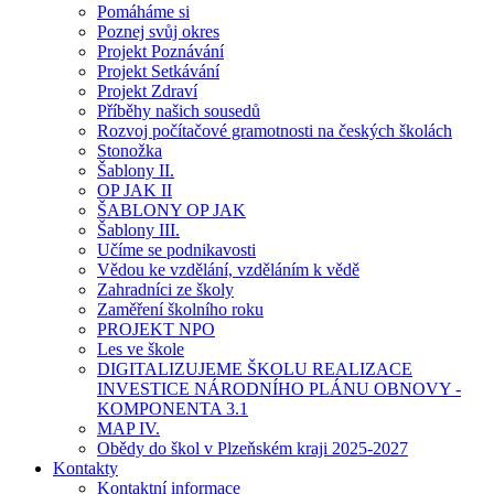
Pomáháme si
Poznej svůj okres
Projekt Poznávání
Projekt Setkávání
Projekt Zdraví
Příběhy našich sousedů
Rozvoj počítačové gramotnosti na českých školách
Stonožka
Šablony II.
OP JAK II
ŠABLONY OP JAK
Šablony III.
Učíme se podnikavosti
Vědou ke vzdělání, vzděláním k vědě
Zahradníci ze školy
Zaměření školního roku
PROJEKT NPO
Les ve škole
DIGITALIZUJEME ŠKOLU REALIZACE
INVESTICE NÁRODNÍHO PLÁNU OBNOVY -
KOMPONENTA 3.1
MAP IV.
Obědy do škol v Plzeňském kraji 2025-2027
Kontakty
Kontaktní informace