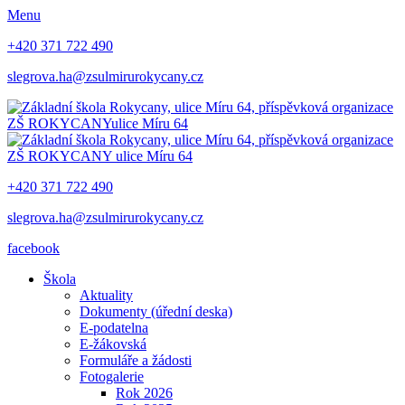
Menu
+420 371 722 490
slegrova.ha@zsulmirurokycany.cz
ZŠ ROKYCANY
ulice Míru 64
ZŠ ROKYCANY
ulice Míru 64
+420 371 722 490
slegrova.ha@zsulmirurokycany.cz
facebook
Škola
Aktuality
Dokumenty (úřední deska)
E-podatelna
E-žákovská
Formuláře a žádosti
Fotogalerie
Rok 2026