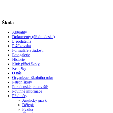
Škola
Aktuality
Dokumenty (úřední deska)
E-podatelna
E-žákovská
Formuláře a žádosti
Fotogalerie
Historie
Klub přátel školy
Kroužky
O nás
Organizace školního roku
Patron školy
Poradenské pracoviště
Povinné informace
Předměty
Anglický jazyk
Dějepis
Fyzika