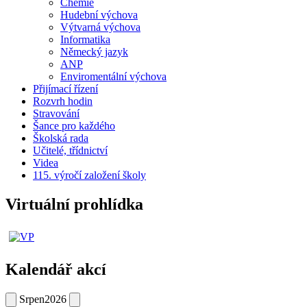
Chemie
Hudební výchova
Výtvarná výchova
Informatika
Německý jazyk
ANP
Enviromentální výchova
Přijímací řízení
Rozvrh hodin
Stravování
Šance pro každého
Školská rada
Učitelé, třídnictví
Videa
115. výročí založení školy
Virtuální prohlídka
Kalendář akcí
Srpen
2026