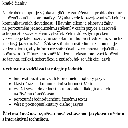
krátké články.
Na druhém stupni je výuka angličtiny zaměřená na prohloubení už
naučeného učiva a gramatiky. Výuka vede k osvojování základních
komunikativních dovedností. Hlavním cílem je připravit žáky
na porozumění jednoduchému sdělení v cizím jazyce a zároveň
schopnost takové sdělení vytvářet. Velmi důležitým prvkem
ve výuce je také poznávání sociokulturního prostředí zemí, v nichž
je cílový jazyk užíván. Žák se s tímto prostředím seznamuje a je
veden k tomu, aby informace vstřebával i z co možná největšího
počtu zdrojů. Důraz je rovněž kladen na vlastní motivaci k učení
se jazyku, reflexi, sebereflexi a způsob, jak se učit cizí jazyk.
Výchovné a vzdělávací strategie předmětu
budovat pozitivní vztah k předmětu anglický jazyk
klást důraz na komunikační schopnost žáků
využít svých dovedností k reprodukci dialogů a jejich
tvořivému obměňování
porozumět jednoduchému čtenému textu
vést k pochopení kultury cizího jazyka
Žáci mají možnost využívat nově vybavenou jazykovou učebnu
s interaktivní technikou.