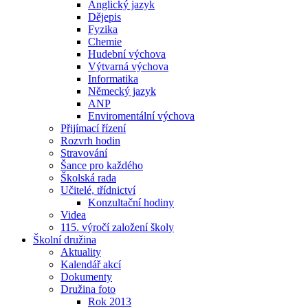
Anglický jazyk
Dějepis
Fyzika
Chemie
Hudební výchova
Výtvarná výchova
Informatika
Německý jazyk
ANP
Enviromentální výchova
Přijímací řízení
Rozvrh hodin
Stravování
Šance pro každého
Školská rada
Učitelé, třídnictví
Konzultační hodiny
Videa
115. výročí založení školy
Školní družina
Aktuality
Kalendář akcí
Dokumenty
Družina foto
Rok 2013