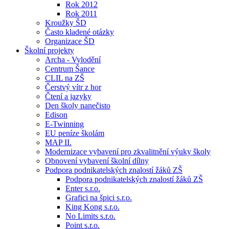
Rok 2012
Rok 2011
Kroužky ŠD
Často kladené otázky
Organizace ŠD
Školní projekty
Archa - Vylodění
Centrum Šance
CLIL na ZŠ
Čerstvý vítr z hor
Čtení a jazyky
Den školy nanečisto
Edison
E-Twinning
EU peníze školám
MAP II.
Modernizace vybavení pro zkvalitnění výuky školy
Obnovení vybavení školní dílny
Podpora podnikatelských znalostí žáků ZŠ
Podpora podnikatelských znalostí žáků ZŠ
Enter s.r.o.
Grafici na špici s.r.o.
King Kong s.r.o.
No Limits s.r.o.
Point s.r.o.