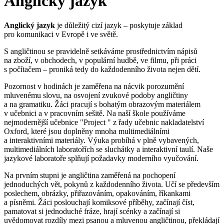
Anglický jazyk
Anglický jazyk
je důležitý cizí jazyk – poskytuje základ
pro komunikaci v Evropě i ve světě.
S angličtinou se pravidelně setkáváme prostřednictvím nápisů
na zboží, v obchodech, v populární hudbě, ve filmu, při práci
s počítačem – proniká tedy do každodenního života nejen dětí.
Pozornost v hodinách je zaměřena na nácvik porozumění
mluvenému slovu, na osvojení zvukové podoby angličtiny
a na gramatiku. Žáci pracují s bohatým obrazovým materiálem
v učebnici a v pracovním sešitě. Na naší škole používáme
nejmodernější učebnice "Project " z řady učebnic nakladatelství
Oxford, které jsou doplněny mnoha multimediálními
a interaktivními materiály. Výuka probíhá v plně vybavených,
multimediálních laboratořích se sluchátky a interaktivní taulí. Naše
jazykové laboratoře splňují požadavky moderního vyučování.
Na prvním stupni je angličtina zaměřená na pochopení
jednoduchých vět, pokynů z každodenního života. Učí se především
poslechem, obrázky, přiřazováním, opakováním, říkankami
a písněmi. Žáci poslouchají komiksové příběhy, začínají číst,
pamatovat si jednoduché fráze, hrají scénky a začínají si
uvědomovat rozdíly mezi psanou a mluvenou angličtinou, překládají