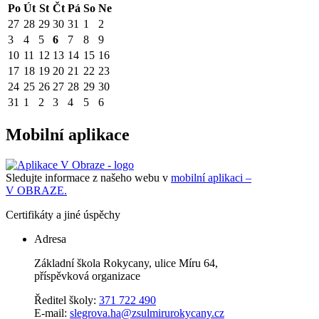
Po
Út
St
Čt
Pá
So
Ne
27
28
29
30
31
1
2
3
4
5
6
7
8
9
10
11
12
13
14
15
16
17
18
19
20
21
22
23
24
25
26
27
28
29
30
31
1
2
3
4
5
6
Mobilní aplikace
Sledujte informace z našeho webu v
mobilní aplikaci –
V OBRAZE.
Certifikáty a jiné úspěchy
Adresa
Základní škola Rokycany, ulice Míru 64,
příspěvková organizace
Ředitel školy:
371 722 490
E-mail:
slegrova.ha@zsulmirurokycany.cz