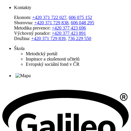
Kontakty
Ekonom:
+420 371 722 027
,
606 075 152
Sborovna:
+420 371 729 838
,
606 048 295
Metodika prevence:
+420 377 423 696
Výchovný poradce:
+420 377 423 891
Družina:
+420 371 729 839
,
736 229 550
Škola
Metodický portál
Inspirace a zkušenosti učitelů
Evropský sociální fond v ČR