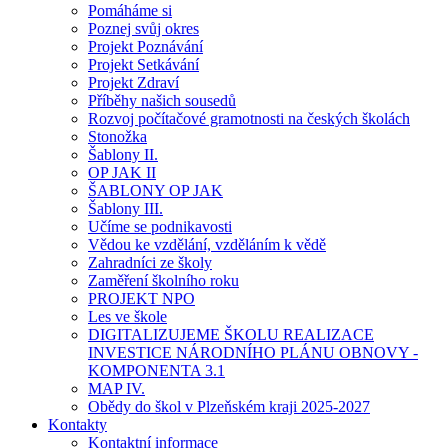
Pomáháme si
Poznej svůj okres
Projekt Poznávání
Projekt Setkávání
Projekt Zdraví
Příběhy našich sousedů
Rozvoj počítačové gramotnosti na českých školách
Stonožka
Šablony II.
OP JAK II
ŠABLONY OP JAK
Šablony III.
Učíme se podnikavosti
Vědou ke vzdělání, vzděláním k vědě
Zahradníci ze školy
Zaměření školního roku
PROJEKT NPO
Les ve škole
DIGITALIZUJEME ŠKOLU REALIZACE
INVESTICE NÁRODNÍHO PLÁNU OBNOVY -
KOMPONENTA 3.1
MAP IV.
Obědy do škol v Plzeňském kraji 2025-2027
Kontakty
Kontaktní informace