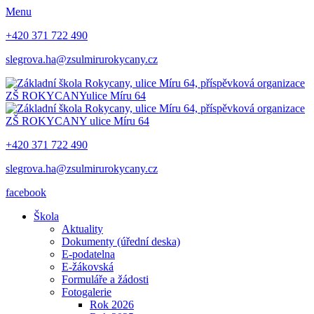
Menu
+420 371 722 490
slegrova.ha@zsulmirurokycany.cz
ZŠ ROKYCANY
ulice Míru 64
ZŠ ROKYCANY
ulice Míru 64
+420 371 722 490
slegrova.ha@zsulmirurokycany.cz
facebook
Škola
Aktuality
Dokumenty (úřední deska)
E-podatelna
E-žákovská
Formuláře a žádosti
Fotogalerie
Rok 2026