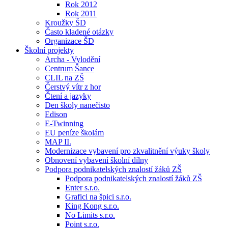
Rok 2012
Rok 2011
Kroužky ŠD
Často kladené otázky
Organizace ŠD
Školní projekty
Archa - Vylodění
Centrum Šance
CLIL na ZŠ
Čerstvý vítr z hor
Čtení a jazyky
Den školy nanečisto
Edison
E-Twinning
EU peníze školám
MAP II.
Modernizace vybavení pro zkvalitnění výuky školy
Obnovení vybavení školní dílny
Podpora podnikatelských znalostí žáků ZŠ
Podpora podnikatelských znalostí žáků ZŠ
Enter s.r.o.
Grafici na špici s.r.o.
King Kong s.r.o.
No Limits s.r.o.
Point s.r.o.