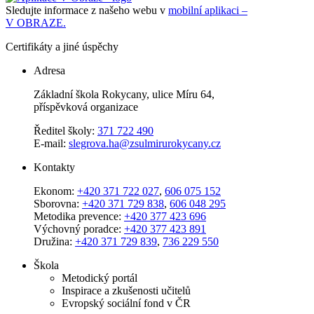
Sledujte informace z našeho webu v
mobilní aplikaci –
V OBRAZE.
Certifikáty a jiné úspěchy
Adresa
Základní škola Rokycany, ulice Míru 64,
příspěvková organizace
Ředitel školy:
371 722 490
E-mail:
slegrova.ha@zsulmirurokycany.cz
Kontakty
Ekonom:
+420 371 722 027
,
606 075 152
Sborovna:
+420 371 729 838
,
606 048 295
Metodika prevence:
+420 377 423 696
Výchovný poradce:
+420 377 423 891
Družina:
+420 371 729 839
,
736 229 550
Škola
Metodický portál
Inspirace a zkušenosti učitelů
Evropský sociální fond v ČR