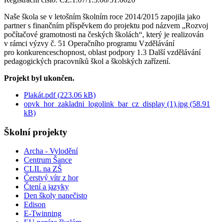
Naše škola se v letošním školním roce 2014/2015 zapojila jako
partner s finančním příspěvkem do projektu pod názvem „Rozvoj
počítačové gramotnosti na českých školách“, který je realizován
v rámci výzvy č. 51 Operačního programu Vzdělávání
pro konkurenceschopnost, oblast podpory 1.3 Další vzdělávání
pedagogických pracovníků škol a školských zařízení.
Projekt byl ukončen.
Plakát.pdf (223.06 kB)
opvk_hor_zakladni_logolink_bar_cz_display (1).jpg (58.91
kB)
Školní projekty
Archa - Vylodění
Centrum Šance
CLIL na ZŠ
Čerstvý vítr z hor
Čtení a jazyky
Den školy nanečisto
Edison
E-Twinning