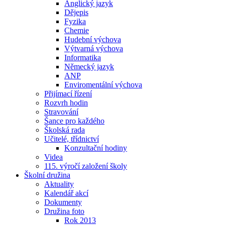
Anglický jazyk
Dějepis
Fyzika
Chemie
Hudební výchova
Výtvarná výchova
Informatika
Německý jazyk
ANP
Enviromentální výchova
Přijímací řízení
Rozvrh hodin
Stravování
Šance pro každého
Školská rada
Učitelé, třídnictví
Konzultační hodiny
Videa
115. výročí založení školy
Školní družina
Aktuality
Kalendář akcí
Dokumenty
Družina foto
Rok 2013