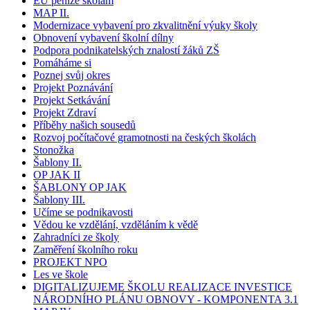
EU peníze školám
MAP II.
Modernizace vybavení pro zkvalitnění výuky školy
Obnovení vybavení školní dílny
Podpora podnikatelských znalostí žáků ZŠ
Pomáháme si
Poznej svůj okres
Projekt Poznávání
Projekt Setkávání
Projekt Zdraví
Příběhy našich sousedů
Rozvoj počítačové gramotnosti na českých školách
Stonožka
Šablony II.
OP JAK II
ŠABLONY OP JAK
Šablony III.
Učíme se podnikavosti
Vědou ke vzdělání, vzděláním k vědě
Zahradníci ze školy
Zaměření školního roku
PROJEKT NPO
Les ve škole
DIGITALIZUJEME ŠKOLU REALIZACE INVESTICE
NÁRODNÍHO PLÁNU OBNOVY - KOMPONENTA 3.1