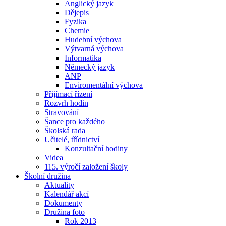
Anglický jazyk
Dějepis
Fyzika
Chemie
Hudební výchova
Výtvarná výchova
Informatika
Německý jazyk
ANP
Enviromentální výchova
Přijímací řízení
Rozvrh hodin
Stravování
Šance pro každého
Školská rada
Učitelé, třídnictví
Konzultační hodiny
Videa
115. výročí založení školy
Školní družina
Aktuality
Kalendář akcí
Dokumenty
Družina foto
Rok 2013