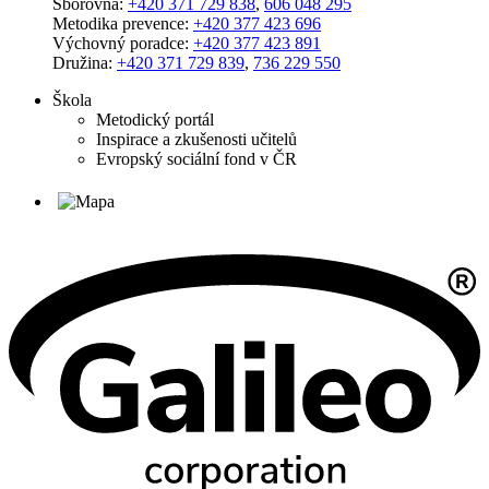
Sborovna:
+420 371 729 838
,
606 048 295
Metodika prevence:
+420 377 423 696
Výchovný poradce:
+420 377 423 891
Družina:
+420 371 729 839
,
736 229 550
Škola
Metodický portál
Inspirace a zkušenosti učitelů
Evropský sociální fond v ČR