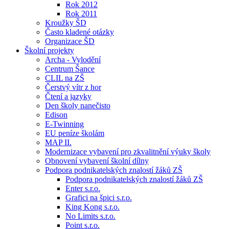
Rok 2012
Rok 2011
Kroužky ŠD
Často kladené otázky
Organizace ŠD
Školní projekty
Archa - Vylodění
Centrum Šance
CLIL na ZŠ
Čerstvý vítr z hor
Čtení a jazyky
Den školy nanečisto
Edison
E-Twinning
EU peníze školám
MAP II.
Modernizace vybavení pro zkvalitnění výuky školy
Obnovení vybavení školní dílny
Podpora podnikatelských znalostí žáků ZŠ
Podpora podnikatelských znalostí žáků ZŠ
Enter s.r.o.
Grafici na špici s.r.o.
King Kong s.r.o.
No Limits s.r.o.
Point s.r.o.