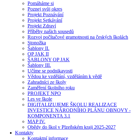
Pomáháme si
Poznej svůj okres
Projekt Poznávání
Projekt Setkávání
Projekt Zdraví
Příběhy našich sousedů
Rozvoj počítačové gramotnosti na českých školách
Stonožka
Šablony II.
OP JAK II
ŠABLONY OP JAK
Šablony III.
Učíme se podnikavosti
Vědou ke vzdělání, vzděláním k vědě
Zahradníci ze školy
Zaměření školního roku
PROJEKT NPO
Les ve škole
DIGITALIZUJEME ŠKOLU REALIZACE
INVESTICE NÁRODNÍHO PLÁNU OBNOVY -
KOMPONENTA 3.1
MAP IV.
Obědy do škol v Plzeňském kraji 2025-2027
Kontakty
Kontaktní informace