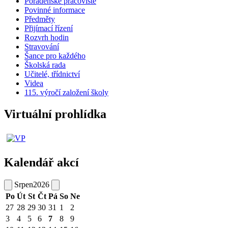
Poradenské pracoviště
Povinné informace
Předměty
Přijímací řízení
Rozvrh hodin
Stravování
Šance pro každého
Školská rada
Učitelé, třídnictví
Videa
115. výročí založení školy
Virtuální prohlídka
Kalendář akcí
Srpen
2026
Po
Út
St
Čt
Pá
So
Ne
27
28
29
30
31
1
2
3
4
5
6
7
8
9