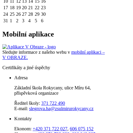
10
11
12
13
14
15
16
17
18
19
20
21
22
23
24
25
26
27
28
29
30
31
1
2
3
4
5
6
Mobilní aplikace
Sledujte informace z našeho webu v
mobilní aplikaci –
V OBRAZE.
Certifikáty a jiné úspěchy
Adresa
Základní škola Rokycany, ulice Míru 64,
příspěvková organizace
Ředitel školy:
371 722 490
E-mail:
slegrova.ha@zsulmirurokycany.cz
Kontakty
Ekonom:
+420 371 722 027
,
606 075 152