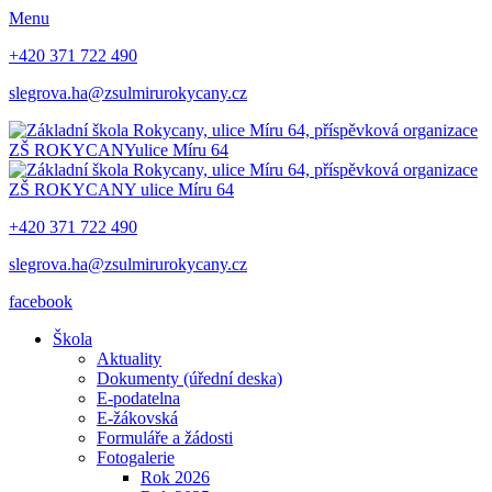
Menu
+420 371 722 490
slegrova.ha@zsulmirurokycany.cz
ZŠ ROKYCANY
ulice Míru 64
ZŠ ROKYCANY
ulice Míru 64
+420 371 722 490
slegrova.ha@zsulmirurokycany.cz
facebook
Škola
Aktuality
Dokumenty (úřední deska)
E-podatelna
E-žákovská
Formuláře a žádosti
Fotogalerie
Rok 2026