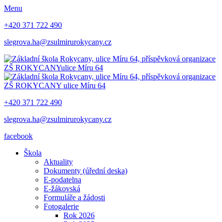
Menu
+420 371 722 490
slegrova.ha@zsulmirurokycany.cz
ZŠ ROKYCANY
ulice Míru 64
ZŠ ROKYCANY
ulice Míru 64
+420 371 722 490
slegrova.ha@zsulmirurokycany.cz
facebook
Škola
Aktuality
Dokumenty (úřední deska)
E-podatelna
E-žákovská
Formuláře a žádosti
Fotogalerie
Rok 2026