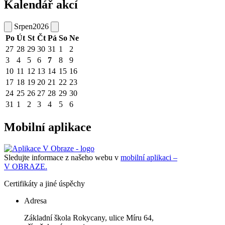
Kalendář akcí
Srpen
2026
Po
Út
St
Čt
Pá
So
Ne
27
28
29
30
31
1
2
3
4
5
6
7
8
9
10
11
12
13
14
15
16
17
18
19
20
21
22
23
24
25
26
27
28
29
30
31
1
2
3
4
5
6
Mobilní aplikace
Sledujte informace z našeho webu v
mobilní aplikaci –
V OBRAZE.
Certifikáty a jiné úspěchy
Adresa
Základní škola Rokycany, ulice Míru 64,