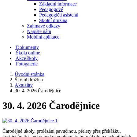
Základní informace
Pedagogové
Pedagogičtí asistenti
Školní družina
Zajímavé odkazy
Napište nám
Mobilní aplikace
Dokumenty
Škola online
Akce školy
Fotogalerie
Úvodní stránka
Školní družina
Aktuality
30. 4. 2026 Čarodějnice
30. 4. 2026 Čarodějnice
Čarodějné úkoly, prolézání pavučinou, přelety přes překážku,
kostlivcův třes, nebo hod pavoukem, to byly úkoly na jednotlivých