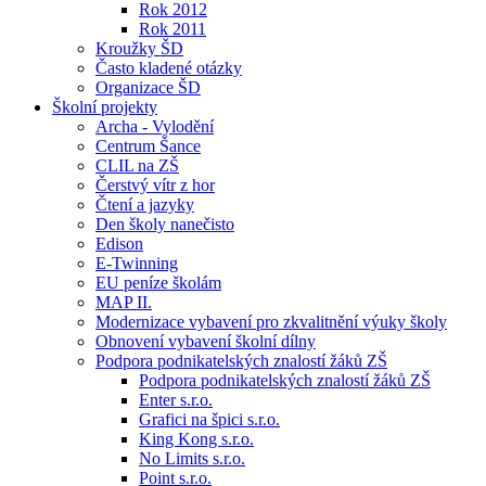
Rok 2012
Rok 2011
Kroužky ŠD
Často kladené otázky
Organizace ŠD
Školní projekty
Archa - Vylodění
Centrum Šance
CLIL na ZŠ
Čerstvý vítr z hor
Čtení a jazyky
Den školy nanečisto
Edison
E-Twinning
EU peníze školám
MAP II.
Modernizace vybavení pro zkvalitnění výuky školy
Obnovení vybavení školní dílny
Podpora podnikatelských znalostí žáků ZŠ
Podpora podnikatelských znalostí žáků ZŠ
Enter s.r.o.
Grafici na špici s.r.o.
King Kong s.r.o.
No Limits s.r.o.
Point s.r.o.