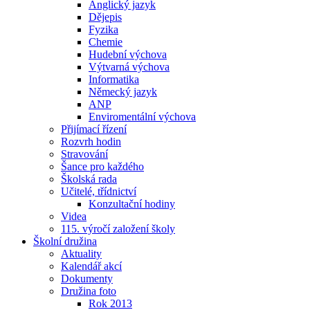
Anglický jazyk
Dějepis
Fyzika
Chemie
Hudební výchova
Výtvarná výchova
Informatika
Německý jazyk
ANP
Enviromentální výchova
Přijímací řízení
Rozvrh hodin
Stravování
Šance pro každého
Školská rada
Učitelé, třídnictví
Konzultační hodiny
Videa
115. výročí založení školy
Školní družina
Aktuality
Kalendář akcí
Dokumenty
Družina foto
Rok 2013