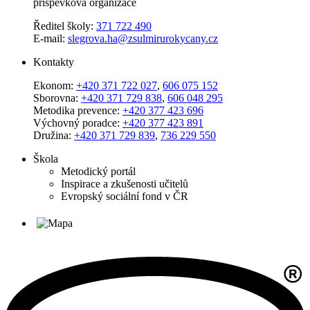
příspěvková organizace
Ředitel školy:
371 722 490
E-mail:
slegrova.ha@zsulmirurokycany.cz
Kontakty
Ekonom:
+420 371 722 027
,
606 075 152
Sborovna:
+420 371 729 838
,
606 048 295
Metodika prevence:
+420 377 423 696
Výchovný poradce:
+420 377 423 891
Družina:
+420 371 729 839
,
736 229 550
Škola
Metodický portál
Inspirace a zkušenosti učitelů
Evropský sociální fond v ČR