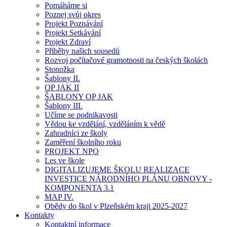
Pomáháme si
Poznej svůj okres
Projekt Poznávání
Projekt Setkávání
Projekt Zdraví
Příběhy našich sousedů
Rozvoj počítačové gramotnosti na českých školách
Stonožka
Šablony II.
OP JAK II
ŠABLONY OP JAK
Šablony III.
Učíme se podnikavosti
Vědou ke vzdělání, vzděláním k vědě
Zahradníci ze školy
Zaměření školního roku
PROJEKT NPO
Les ve škole
DIGITALIZUJEME ŠKOLU REALIZACE
INVESTICE NÁRODNÍHO PLÁNU OBNOVY -
KOMPONENTA 3.1
MAP IV.
Obědy do škol v Plzeňském kraji 2025-2027
Kontakty
Kontaktní informace