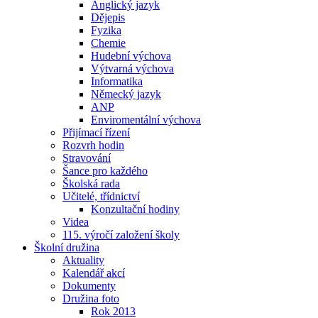
Anglický jazyk
Dějepis
Fyzika
Chemie
Hudební výchova
Výtvarná výchova
Informatika
Německý jazyk
ANP
Enviromentální výchova
Přijímací řízení
Rozvrh hodin
Stravování
Šance pro každého
Školská rada
Učitelé, třídnictví
Konzultační hodiny
Videa
115. výročí založení školy
Školní družina
Aktuality
Kalendář akcí
Dokumenty
Družina foto
Rok 2013