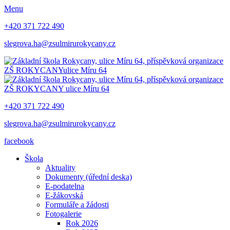
Menu
+420 371 722 490
slegrova.ha@zsulmirurokycany.cz
ZŠ ROKYCANY
ulice Míru 64
ZŠ ROKYCANY
ulice Míru 64
+420 371 722 490
slegrova.ha@zsulmirurokycany.cz
facebook
Škola
Aktuality
Dokumenty (úřední deska)
E-podatelna
E-žákovská
Formuláře a žádosti
Fotogalerie
Rok 2026