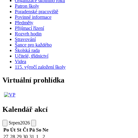
Organizace školního roku
Patron školy
Poradenské pracoviště
Povinné informace
Předměty
Přijímací řízení
Rozvrh hodin
Stravování
Šance pro každého
Školská rada
Učitelé, třídnictví
Videa
115. výročí založení školy
Virtuální prohlídka
Kalendář akcí
Srpen
2026
Po
Út
St
Čt
Pá
So
Ne
27
28
29
30
31
1
2