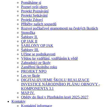
Pomáháme si
Poznej svůj okres
Projekt Poznávání
Projekt Setkávání
Projekt Zdraví
Příběhy našich sousedů
Rozvoj počítačové gramotnosti na českých školách
Stonožka
Šablony II.
OP JAK II
ŠABLONY OP JAK
Šablony III.
Učíme se podnikavosti
Vědou ke vzdělání, vzděláním k vědě
Zahradníci ze školy
Zaměření školního roku
PROJEKT NPO
Les ve škole
DIGITALIZUJEME ŠKOLU REALIZACE
INVESTICE NÁRODNÍHO PLÁNU OBNOVY -
KOMPONENTA 3.1
MAP IV.
Obědy do škol v Plzeňském kraji 2025-2027
Kontakty
Kontaktní informace