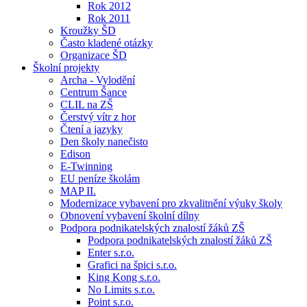
Rok 2012
Rok 2011
Kroužky ŠD
Často kladené otázky
Organizace ŠD
Školní projekty
Archa - Vylodění
Centrum Šance
CLIL na ZŠ
Čerstvý vítr z hor
Čtení a jazyky
Den školy nanečisto
Edison
E-Twinning
EU peníze školám
MAP II.
Modernizace vybavení pro zkvalitnění výuky školy
Obnovení vybavení školní dílny
Podpora podnikatelských znalostí žáků ZŠ
Podpora podnikatelských znalostí žáků ZŠ
Enter s.r.o.
Grafici na špici s.r.o.
King Kong s.r.o.
No Limits s.r.o.
Point s.r.o.