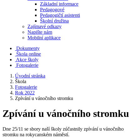
Základní informace
Pedagogové
Pedagogičtí asistenti
Školní družina
Zajímavé odkazy
Napište nám
Mobilní aplikace
Dokumenty
Škola online
Akce školy
Fotogalerie
Úvodní stránka
Škola
Fotogalerie
Rok 2022
Zpívání u vánočního stromku
Zpívání u vánočního stromku
Dne 25/11 se sbory naší školy zúčastnily zpívání u vánočního
stromku na rokycanském náměstí.