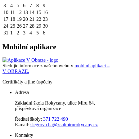
3
4
5
6
7
8
9
10
11
12
13
14
15
16
17
18
19
20
21
22
23
24
25
26
27
28
29
30
31
1
2
3
4
5
6
Mobilní aplikace
Sledujte informace z našeho webu v
mobilní aplikaci –
V OBRAZE.
Certifikáty a jiné úspěchy
Adresa
Základní škola Rokycany, ulice Míru 64,
příspěvková organizace
Ředitel školy:
371 722 490
E-mail:
slegrova.ha@zsulmirurokycany.cz
Kontakty